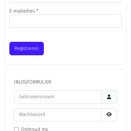
Toon wa
E-mailadres
*
Captcha
*
Registreren
INLOGFORMULIER
Gebruikersnaam
Wachtwoord
Toon wach
Onthoud mij